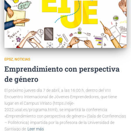
EPSZ
NOTICIAS
Emprendimiento con perspectiva
de género
El próximo jueves día 7 de abril, a las 16:00 h, dentro del VIII
Encuentro Internacional de Jóvenes Emprendedores, que tiene
lugar en el Campus Viriato (https://eije-
2022.usal.es/programa.html), se impartirá la conferencia
«Emprendimiento con perspectiva de género» (Sala de Conferencias
– Politécnica) impartida por la profesora de la Universidad de
Santiago de
Leer más