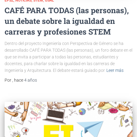
EPSZ
NOTICIAS
STEM
USAL
CAFÉ PARA TODAS (las personas),
un debate sobre la igualdad en
carreras y profesiones STEM
Dentro del proyecto Ingeniería con Perspectiva de Género se ha
desarrollado CAFÉ PARA TODAS (las personas), un foro debate en el
que se invita a participar a todas las personas, estudiantes y
docentes, para charlar sobre la igualdad en las carreras de
Ingeniería y Arquitectura. El debate estará guiado por
Leer más
Por
, hace
4 años