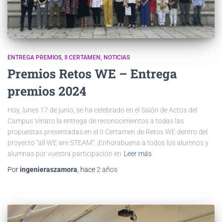
ENTREGA PREMIOS
II CERTAMEN
NOTICIAS
Premios Retos WE – Entrega
premios 2024
Hoy, lunes 17 de junio, se ha celebrado en el Salón de Actos del
Campus Viriato la entrega de reconocimientos a todas las
propuestas presentadas en el II Certamen de Retos WE dentro del
proyecto “all WE are STEAM”. ¡Enhorabuena a todos los alumnos y
alumnas por vuestra participación en
Leer más
Por
ingenieraszamora
, hace
2 años